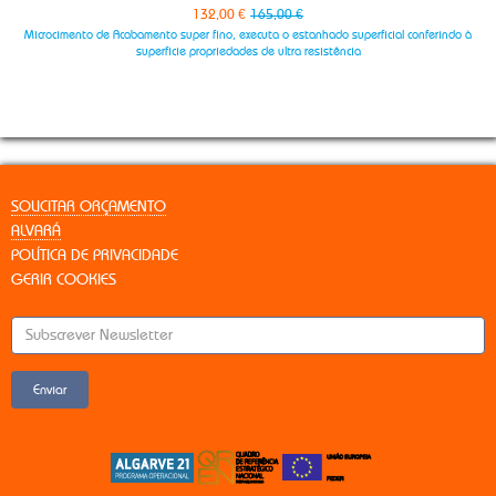
fino, executa o estanhado superficial conferindo à
Microcimento de base, usado para criar a 
opriedades de ultra resistência
de esp
SOLICITAR ORÇAMENTO
ALVARÁ
POLÍTICA DE PRIVACIDADE
GERIR COOKIES
Enviar