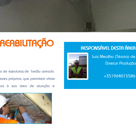
REABILITAÇÃO
RESPONSÁVEL DESTA ÁREA
Luis Mealha (Técnico de
Diretor Produção
rço de estruturas de betão armado.
+351964015586
ares próprios, que permitem obter
fetos à sua área de atuação e