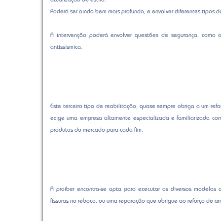
Poderá ser ainda bem mais profunda, e envolver diferentes tipos 
A intervenção poderá envolver questões de segurança, como o r
antissísmica.
Este terceiro tipo de reabilitação, quase sempre obriga a um refor
exige uma empresa altamente especializada e familiarizada com 
produtos do mercado para cada fim.
A proiber encontra-se apta para executar os diversos modelos 
fissuras no reboco, ou uma reparação que obrigue ao reforço de arma