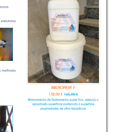
tuais.
estruturas
s melhores
MICROREVE F
132,00 €
165,00 €
Microcimento de Acabamento super fino, executa o
estanhado superficial conferindo à superficie
propriedades de ultra resistência