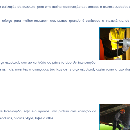
de utilização da estrutura, para uma melhor adequação aos tempos e as necessidades a
eforço para melhor resistirem aos sismos quando é verificada a inexistência de 
ço estrutural, que ao contrário do primeiro tipo de intervenção,
as mais recentes e avançadas técnicas de reforço estrutural, assim como o uso do
de intervenção, seja ela apenas uma pintura com correção de
duras, pilares, vigas, lajes e afins.